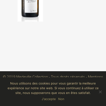
© 2019 Medeville Collection - Tous droits réservés -
Mentions
légales
Nous utilisons des cookies pour vous garantir la meilleure
expérience sur notre site web. Si vous continuez à utiliser ce
Conçu par Crayon Digital
site, nous supposerons que vous en êtes satisfait.
J'accepte
Non